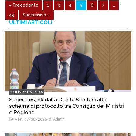
…
« Precedente
1
3
4
5
6
7
…
49
Successivo »
ULTIMI ARTICOLI
SICILIA BY ITALPRESS
Super Zes, ok dalla Giunta Schifani allo
schema di protocollo tra Consiglio dei Ministri
e Regione
Ven, 07/08/2026
di Admin