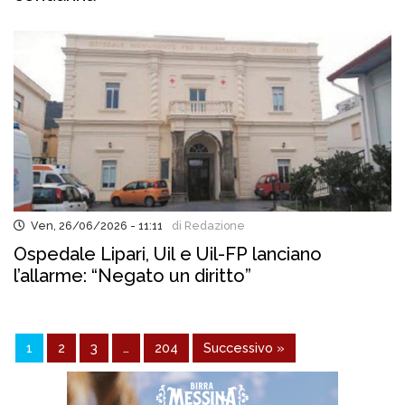
Ven, 26/06/2026 - 11:11
di Redazione
Ospedale Lipari, Uil e Uil-FP lanciano
l’allarme: “Negato un diritto”
1
2
3
…
204
Successivo »