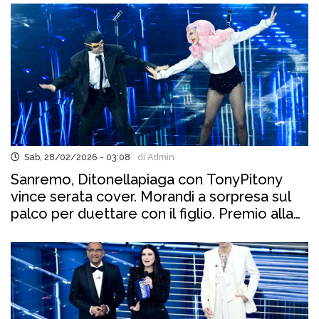
Sab, 28/02/2026 - 03:08
di Admin
Sanremo, Ditonellapiaga con TonyPitony
vince serata cover. Morandi a sorpresa sul
palco per duettare con il figlio. Premio alla
carriera a Caterina Caselli