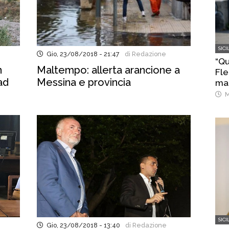
SICI
Gio, 23/08/2018 - 21:47
di Redazione
“Q
n
Maltempo: allerta arancione a
Fle
ad
Messina e provincia
man
sul
M
SICI
Gio, 23/08/2018 - 13:40
di Redazione