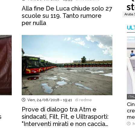
Alla fine De Luca chiude solo 27
scuole su 119. Tanto rumore
per nulla
UL
ITA
Ven, 24/08/2018 - 19:41
di redme
Cin
Prove di dialogo tra Atm e
cre
s
sindacati, Filt, Fit, e Uiltrasporti:
mes
"Interventi mirati e non caccia
M
alle streghe"