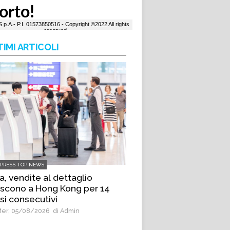
TIMI ARTICOLI
LPRESS TOP NEWS
a, vendite al dettaglio
scono a Hong Kong per 14
i consecutivi
er, 05/08/2026
di Admin