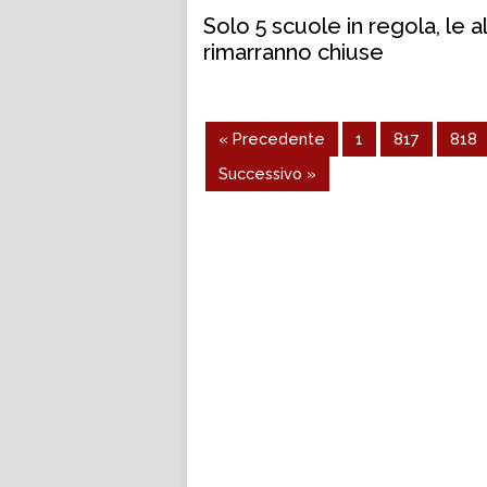
Solo 5 scuole in regola, le a
rimarranno chiuse
« Precedente
1
817
818
Successivo »