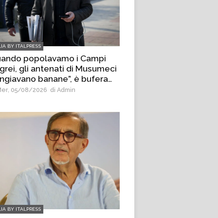
LIA BY ITALPRESS
uando popolavamo i Campi
grei, gli antenati di Musumeci
giavano banane”, è bufera
 deputato di AVS Borrelli
er, 05/08/2026
di Admin
LIA BY ITALPRESS