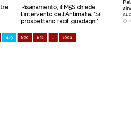
Pal
ltre
Risanamento, il M5S chiede
sin
l'intervento dell'Antimafia. "Si
sua
prospettano facili guadagni"
M
…
819
820
821
…
1006