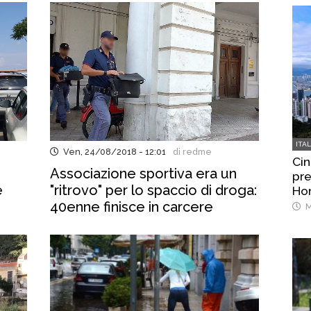
ITA
Ven, 24/08/2018 - 12:01
di redme
Cin
Associazione sportiva era un
pre
e
"ritrovo" per lo spaccio di droga:
Ho
40enne finisce in carcere
M