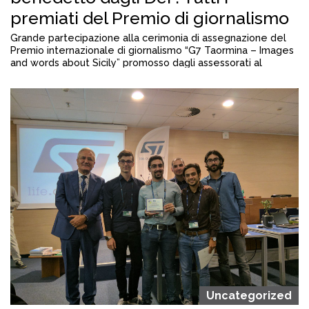
premiati del Premio di giornalismo
Grande partecipazione alla cerimonia di assegnazione del
Premio internazionale di giornalismo “G7 Taormina – Images
and words about Sicily” promosso dagli assessorati al
Turismo, Agricoltura e beni culturali della Regione siciliana,
dal Parco archeologico di Naxos, dai Comuni di Taormina e di
Giardini, dalle associazioni Albergatori Federalberghi
Taormina, Federalberghi Giardini Naxos e Federalberghi
riviera jonica […]
Uncategorized