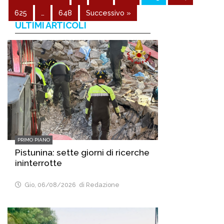
admin@admin.com
3 days fa
625
…
648
Successivo »
ULTIMI ARTICOLI
PRIMO PIANO
Pistunina: sette giorni di ricerche
ininterrotte
Gio, 06/08/2026
di Redazione