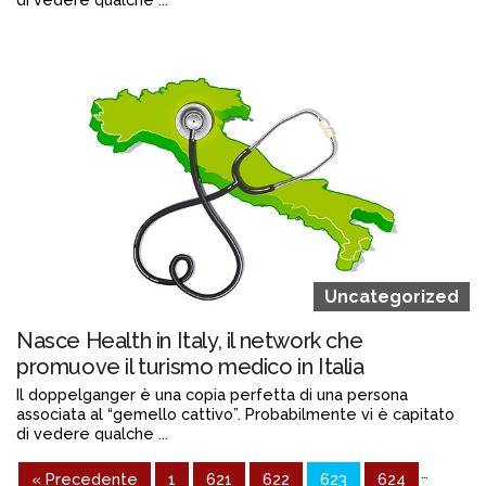
Continua a leggere
admin@admin.com
3 days fa
Uncategorized
Nasce Health in Italy, il network che
promuove il turismo medico in Italia
Il doppelganger è una copia perfetta di una persona
associata al “gemello cattivo”. Probabilmente vi è capitato
di vedere qualche ...
Continua a leggere
…
« Precedente
1
621
622
623
624