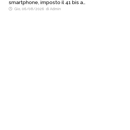
smartphone, imposto il 41 bis a
boss emergente di Palermo
Gio, 06/08/2026
di Admin