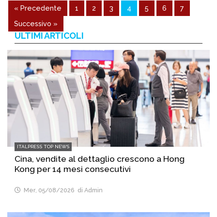
« Precedente
1
2
3
4
5
6
7
Successivo »
ULTIMI ARTICOLI
ITALPRESS TOP NEWS
Cina, vendite al dettaglio crescono a Hong
Kong per 14 mesi consecutivi
Mer, 05/08/2026
di Admin