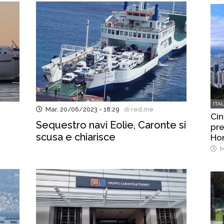
ITA
Mar, 20/06/2023 - 18:29
di red.me
Cin
Sequestro navi Eolie, Caronte si
pre
scusa e chiarisce
Ho
M