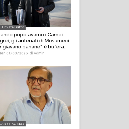
LIA BY ITALPRESS
uando popolavamo i Campi
grei, gli antenati di Musumeci
giavano banane”, è bufera
 deputato di AVS Borrelli
er, 05/08/2026
di Admin
LIA BY ITALPRESS