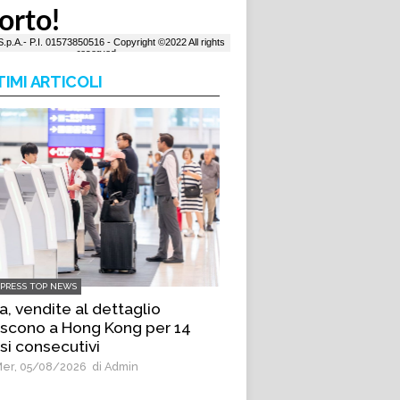
TIMI ARTICOLI
LPRESS TOP NEWS
a, vendite al dettaglio
scono a Hong Kong per 14
i consecutivi
er, 05/08/2026
di Admin