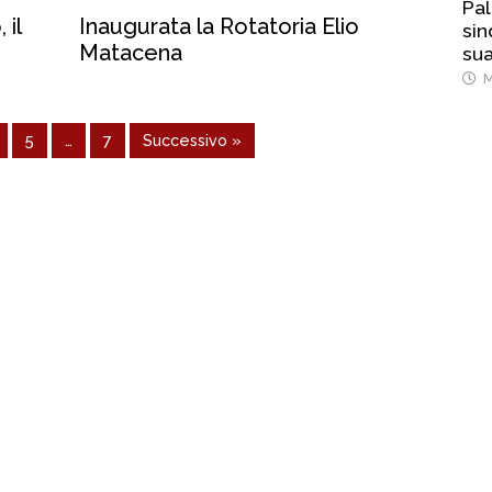
Pal
 il
Inaugurata la Rotatoria Elio
sin
Matacena
sua
M
5
…
7
Successivo »