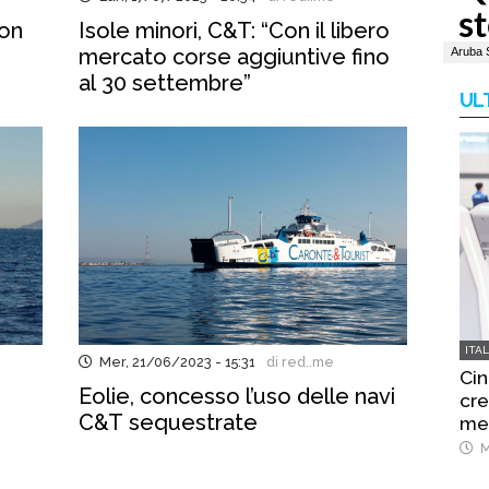
con
Isole minori, C&T: “Con il libero
mercato corse aggiuntive fino
al 30 settembre”
UL
ITA
Mer, 21/06/2023 - 15:31
di red..me
Cin
Eolie, concesso l’uso delle navi
cre
C&T sequestrate
mes
M