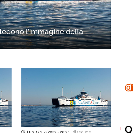
 ledono l’immagine della
Lun, 17/07/2023 - 20:34
di red..me