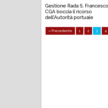
Gestione Rada S. Francesco,
CGA boccia il ricorso
dell’Autorità portuale
« Precedente
1
2
3
4