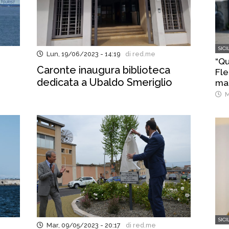
SICI
Lun, 19/06/2023 - 14:19
di red.me
“Q
Caronte inaugura biblioteca
Fle
dedicata a Ubaldo Smeriglio
man
sul
M
SICI
Mar, 09/05/2023 - 20:17
di red.me