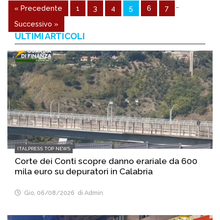
…
« Precedente
1
3
4
5
6
7
Successivo »
ULTIMI ARTICOLI
ITALPRESS TOP NEWS
Corte dei Conti scopre danno erariale da 600
mila euro su depuratori in Calabria
Gio, 06/08/2026
di Admin