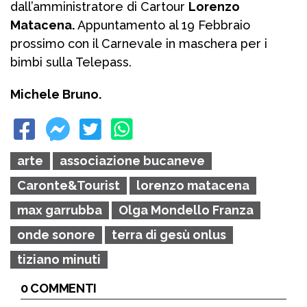
dall’amministratore di Cartour
Lorenzo
Matacena.
Appuntamento al 19 Febbraio
prossimo con il Carnevale in maschera per i
bimbi sulla Telepass.
Michele Bruno.
arte
associazione bucaneve
Caronte&Tourist
lorenzo matacena
max garrubba
Olga Mondello Franza
onde sonore
terra di gesù onlus
tiziano minuti
0 COMMENTI