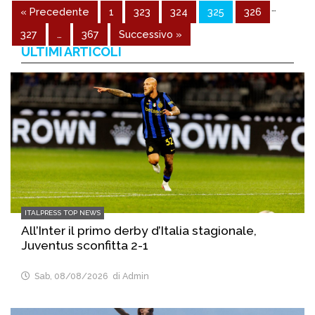
…
« Precedente
1
323
324
325
326
327
…
367
Successivo »
ULTIMI ARTICOLI
ITALPRESS TOP NEWS
All’Inter il primo derby d’Italia stagionale,
Juventus sconfitta 2-1
Sab, 08/08/2026
di Admin