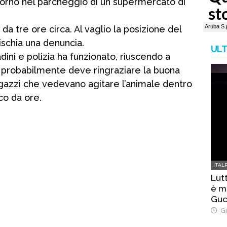
orno nel parcheggio di un supermercato di
da tre ore circa. Al vaglio la posizione del
ischia una denuncia.
ULT
adini e polizia ha funzionato, riuscendo a
e probabilmente deve ringraziare la buona
agazzi che vedevano agitare l’animale dentro
cco da ore.
ITAL
Lut
è m
Guc
Gi