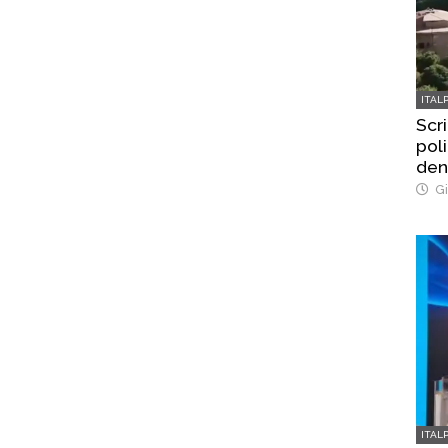
ITAL
Scri
poli
den
Gi
ITAL