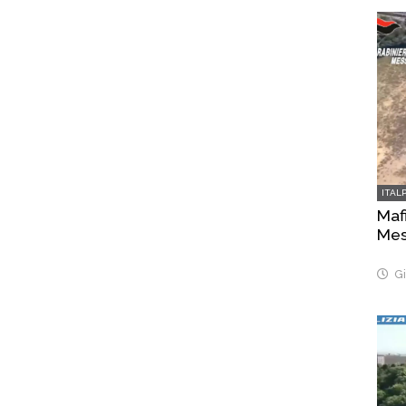
ITAL
Mafi
Mes
Gi