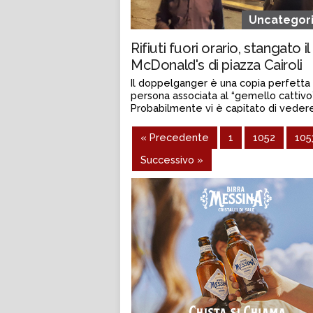
Uncategor
Rifiuti fuori orario, stangato il
McDonald's di piazza Cairoli
Il doppelganger è una copia perfetta 
persona associata al “gemello cattivo”
Probabilmente vi è capitato di veder
qualche ...
« Precedente
1
1052
105
Continua a leggere
Successivo »
admin@admin.com
3 days fa