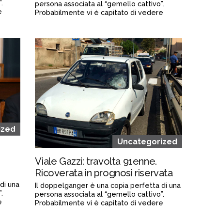
.
persona associata al “gemello cattivo”.
e
Probabilmente vi è capitato di vedere
qualche ...
Continua a leggere
admin@admin.com
3 days fa
ized
Uncategorized
Viale Gazzi: travolta 91enne.
Ricoverata in prognosi riservata
di una
Il doppelganger è una copia perfetta di una
.
persona associata al “gemello cattivo”.
e
Probabilmente vi è capitato di vedere
qualche ...