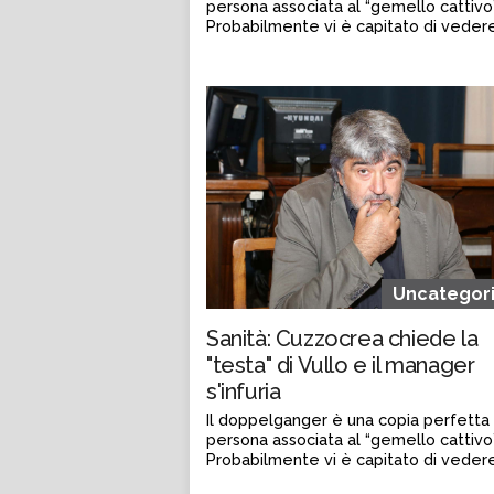
persona associata al “gemello cattivo”
Probabilmente vi è capitato di veder
qualche ...
Continua a leggere
admin@admin.com
3 days fa
Uncategor
Sanità: Cuzzocrea chiede la
"testa" di Vullo e il manager
s'infuria
Il doppelganger è una copia perfetta 
persona associata al “gemello cattivo”
Probabilmente vi è capitato di veder
qualche ...