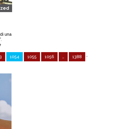
ized
di una
.
e
…
3
1054
1055
1056
…
1388