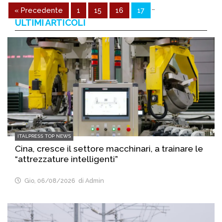
…
« Precedente
1
15
16
17
ULTIMI ARTICOLI
ITALPRESS TOP NEWS
Cina, cresce il settore macchinari, a trainare le
“attrezzature intelligenti”
Gio, 06/08/2026
di Admin