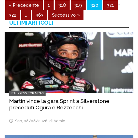
…
« Precedente
1
318
319
320
321
322
…
363
Successivo »
ULTIMI ARTICOLI
ITALPRESS TOP NEWS
Martin vince la gara Sprint a Silverstone,
preceduti Ogura e Bezzecchi
Sab, 08/08/2026
di Admin