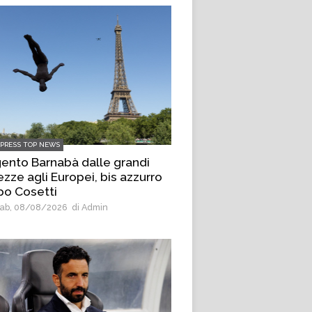
LPRESS TOP NEWS
ento Barnabà dalle grandi
ezze agli Europei, bis azzurro
o Cosetti
ab, 08/08/2026
di Admin