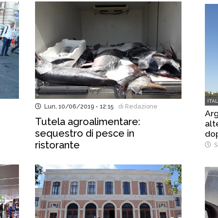
ITA
Lun, 10/06/2019 - 12:15
di Redazione
Arg
Tutela agroalimentare:
alt
sequestro di pesce in
dop
ristorante
S