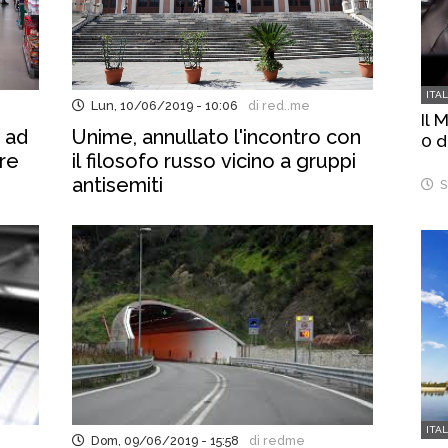
ITA
Lun, 10/06/2019 - 10:06
di red..me
Il 
 ad
Unime, annullato l'incontro con
0 d
re
il filosofo russo vicino a gruppi
antisemiti
S
ITA
Dom, 09/06/2019 - 15:58
di redme