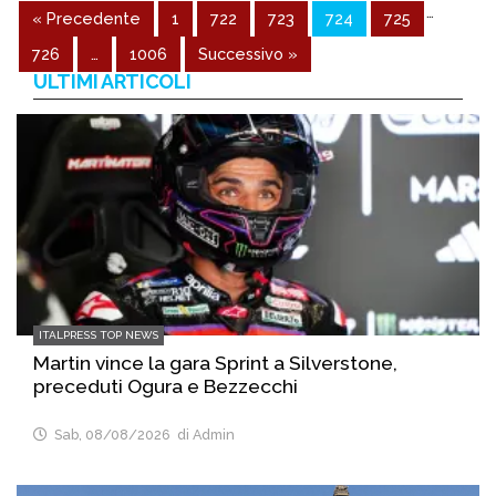
…
« Precedente
1
722
723
724
725
726
…
1006
Successivo »
ULTIMI ARTICOLI
ITALPRESS TOP NEWS
Martin vince la gara Sprint a Silverstone,
preceduti Ogura e Bezzecchi
Sab, 08/08/2026
di Admin