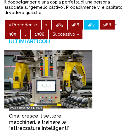
Il doppelganger è una copia perfetta di una persona
associata al “gemello cattivo”. Probabilmente vi è capitato
di vedere qualche ...
Continua a leggere
…
« Precedente
1
985
986
987
988
admin@admin.com
3 days fa
989
…
1388
Successivo »
ULTIMI ARTICOLI
ITALPRESS TOP NEWS
Cina, cresce il settore
macchinari, a trainare le
“attrezzature intelligenti”