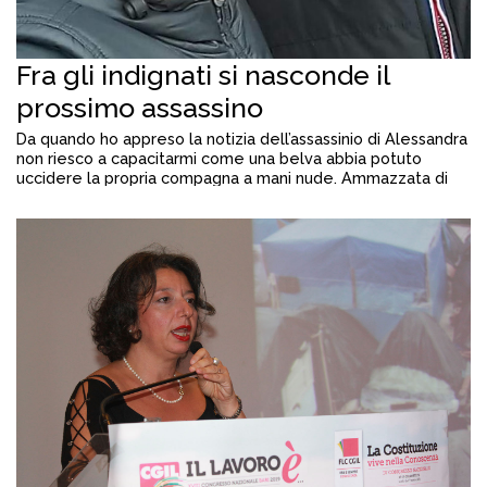
Fra gli indignati si nasconde il
prossimo assassino
Da quando ho appreso la notizia dell’assassinio di Alessandra
non riesco a capacitarmi come una belva abbia potuto
uccidere la propria compagna a mani nude. Ammazzata di
botte e lasciata agonizzante in casa, senza che nessuno
abbia potuto soccorrerla. Un terribile fatto di sangue che ha
scosso le coscienze e scatenato, giustamente,
l’indignazione di tutti. […]