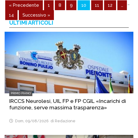
…
« Precedente
1
8
9
10
11
12
…
14
Successivo »
ULTIMI ARTICOLI
PRIMO PIANO
IRCCS Neurolesi, UIL FP e FP CGIL «Incarichi di
funzione, serve massima trasparenza»
Dom, 09/08/2026
di Redazione