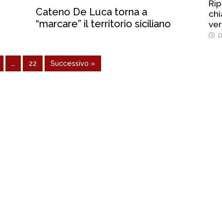
Rip
Cateno De Luca torna a
chi
“marcare” il territorio siciliano
ver
D
…
22
Successivo »