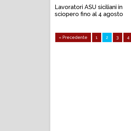
Lavoratori ASU siciliani in
sciopero fino al 4 agosto
« Precedente
1
2
3
4