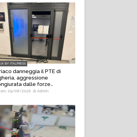
LIA BY ITALPRESS
iaco danneggia il PTE di
heria, aggressione
ngiurata dalle forze
l’ordine
om, 09/08/2026
di Admin