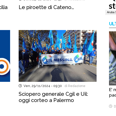
ilia
Le piroette di Cateno…
UL
ITA
Ven, 29/11/2024 - 09:30
di Redazione
E’ 
Sciopero generale Cgil e Uil:
pa
oggi corteo a Palermo
D