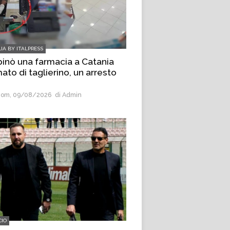
LIA BY ITALPRESS
inò una farmacia a Catania
ato di taglierino, un arresto
om, 09/08/2026
di Admin
CIO