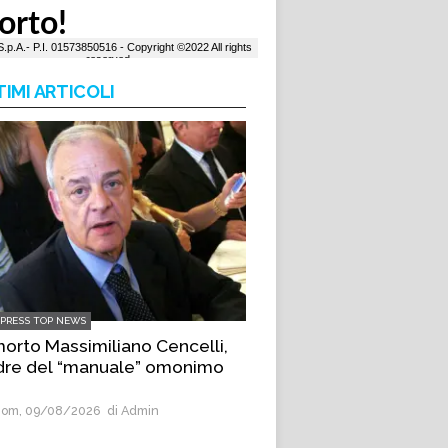
TIMI ARTICOLI
LPRESS TOP NEWS
morto Massimiliano Cencelli,
dre del “manuale” omonimo
om, 09/08/2026
di Admin