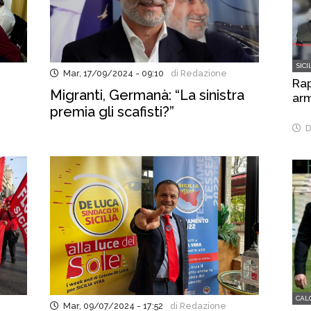
SICI
Mar, 17/09/2024 - 09:10
di Redazione
Rap
Migranti, Germanà: “La sinistra
arm
premia gli scafisti?”
D
CAL
Mar, 09/07/2024 - 17:52
di Redazione