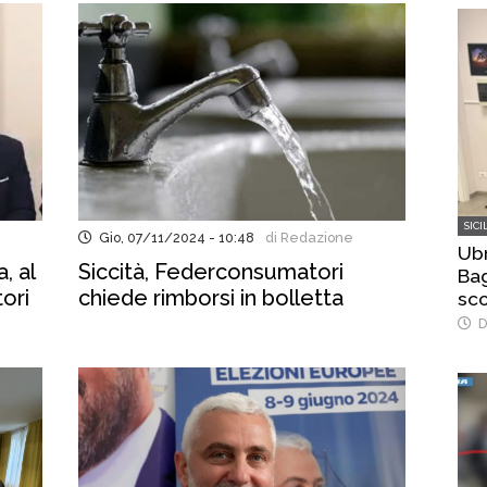
SICI
Gio, 07/11/2024 - 10:48
di Redazione
Ubr
, al
Siccità, Federconsumatori
Bag
tori
chiede rimborsi in bolletta
sco
del
D