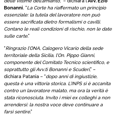
delle vittime dell’amianto
,” – dichiara l’
Avv. Ezio
Bonanni
. “
La Corte ha riaffermato un principio
essenziale: la tutela del lavoratore non può
essere sacrificata dietro formalismi o cavilli.
Contano le reali condizioni di rischio, non le date
sulle carte
.”
“
Ringrazio l’ONA, Calogero Vicario della sede
territoriale della Sicilia, l’On. Pippo Gianni,
componente del Comitato Tecnico scientifico, e
soprattutto gli Avv.ti Bonanni e Scuderi
,” –
dichiara Patania – “
dopo anni di ingiustizie,
questa è una vittoria storica. L’INPS si è accanita
contro un lavoratore malato, ma ora la verità è
stata riconosciuta. Invito i miei ex colleghi a non
arrendersi: la nostra voce deve continuare a
farsi sentire
.”