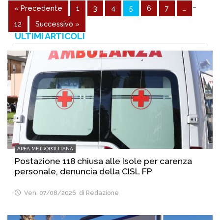
…
« Precedente
1
3
4
5
6
7
…
12
Successivo »
ULTIMI ARTICOLI
AREA METROPOLITANA
Postazione 118 chiusa alle Isole per carenza
personale, denuncia della CISL FP
Ven, 07/08/2026
di Redazione