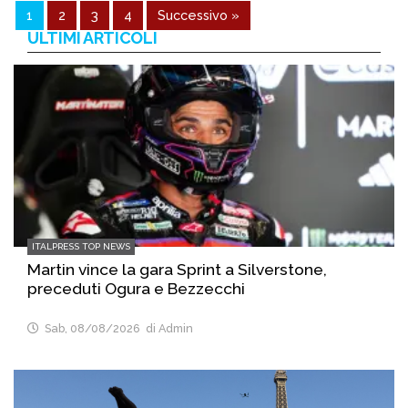
1
2
3
4
Successivo »
ULTIMI ARTICOLI
ITALPRESS TOP NEWS
Martin vince la gara Sprint a Silverstone,
preceduti Ogura e Bezzecchi
Sab, 08/08/2026
di Admin