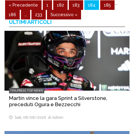
…
« Precedente
1
182
183
184
185
186
…
233
Successivo »
ULTIMI ARTICOLI
ITALPRESS TOP NEWS
Martin vince la gara Sprint a Silverstone,
preceduti Ogura e Bezzecchi
Sab, 08/08/2026
di Admin