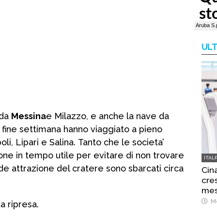
ULT
 da
Messina
e Milazzo, e anche la nave da
 fine settimana hanno viaggiato a pieno
li, Lipari e Salina. Tanto che le societa’
one in tempo utile per evitare di non trovare
ITAL
de attrazione del cratere sono sbarcati circa
Cina
cre
mes
Me
ta ripresa.