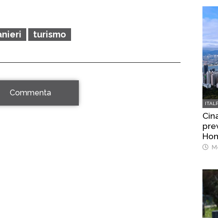
anieri
turismo
Commenta
ITAL
Cina
prev
Hon
Me