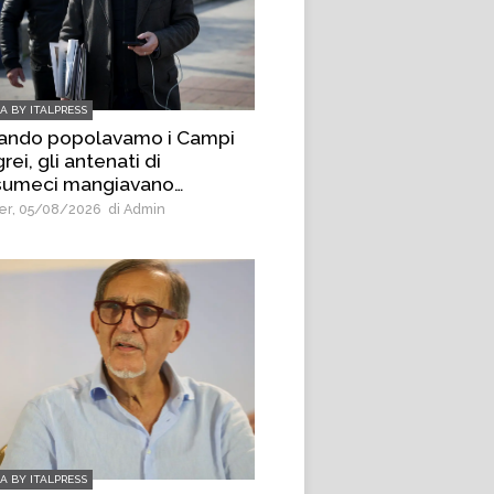
IA BY ITALPRESS
ando popolavamo i Campi
rei, gli antenati di
umeci mangiavano
ane”, è bufera sul deputato
r, 05/08/2026
di Admin
VS Borrelli
IA BY ITALPRESS