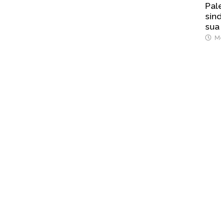
Pal
sind
sua
Me