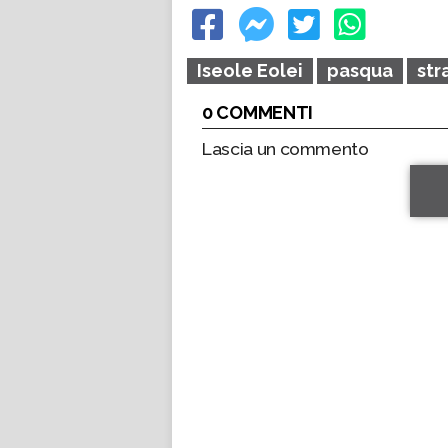
Iseole Eolei
pasqua
str
0 COMMENTI
Lascia un commento
*