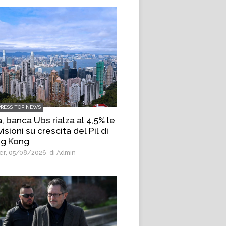
PRESS TOP NEWS
, banca Ubs rialza al 4,5% le
isioni su crescita del Pil di
g Kong
r, 05/08/2026
di Admin