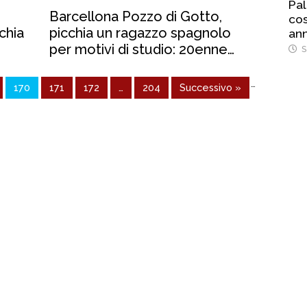
Pal
Barcellona Pozzo di Gotto,
cos
chia
picchia un ragazzo spagnolo
ann
per motivi di studio: 20enne
S
arrestato
…
170
171
172
…
204
Successivo »