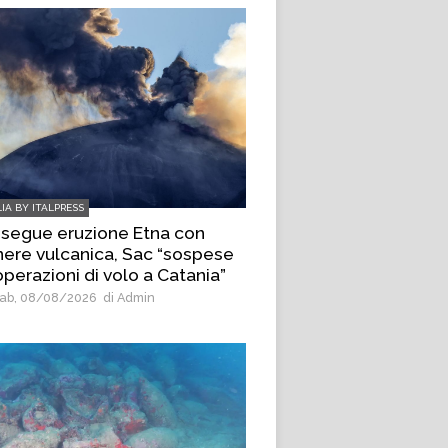
LIA BY ITALPRESS
segue eruzione Etna con
ere vulcanica, Sac “sospese
operazioni di volo a Catania”
ab, 08/08/2026
di Admin