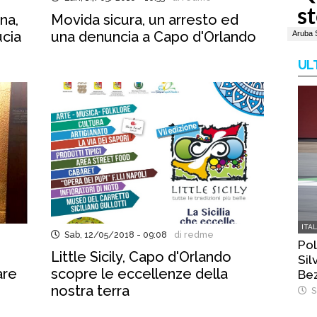
na,
Movida sicura, un arresto ed
ucia
una denuncia a Capo d'Orlando
UL
ITA
Sab, 12/05/2018 - 09:08
di redme
Pol
Little Sicily, Capo d'Orlando
Sil
are
scopre le eccellenze della
Bez
nostra terra
S