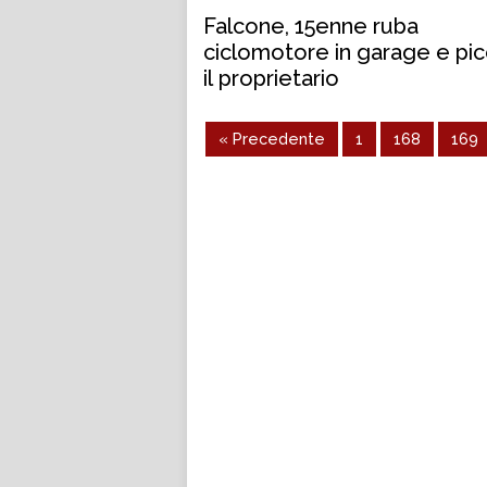
Falcone, 15enne ruba
ciclomotore in garage e pic
il proprietario
« Precedente
1
168
169