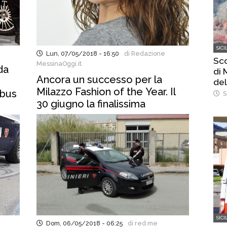
SICI
Lun, 07/05/2018 - 16:50
di Redazione
Sco
MessinaOggi.it
da
di 
Ancora un successo per la
del
Milazzo Fashion of the Year. Il
 bus
arc
S
30 giugno la finalissima
ult
SICI
Dom, 06/05/2018 - 06:25
di red.me