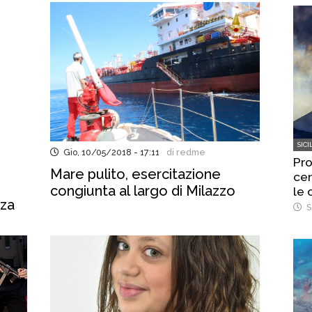
SICI
Gio, 10/05/2018 - 17:11
di redme
Pro
Mare pulito, esercitazione
cen
congiunta al largo di Milazzo
le 
nza
S