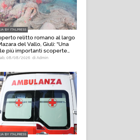
LIA BY ITALPRESS
perto relitto romano al largo
Mazara del Vallo, Giuli: “Una
le più importanti scoperte
heologiche subacquee degli
ab, 08/08/2026
di Admin
imi anni”
LIA BY ITALPRESS