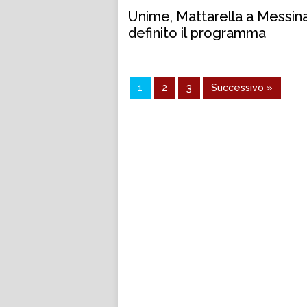
Unime, Mattarella a Messina
definito il programma
1
2
3
Successivo »