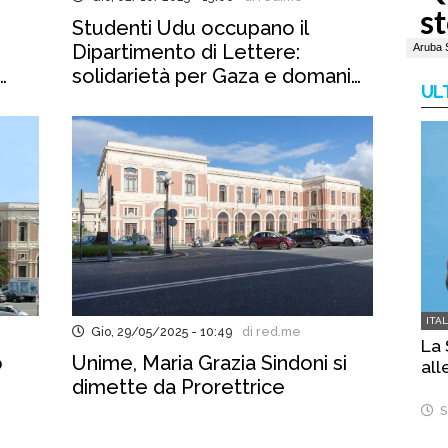
Studenti Udu occupano il
Dipartimento di Lettere:
solidarietà per Gaza e domani
UL
lo sciopero
ITA
Gio, 29/05/2025 - 10:49
di red.me
La 
o
Unime, Maria Grazia Sindoni si
all
dimette da Prorettrice
S