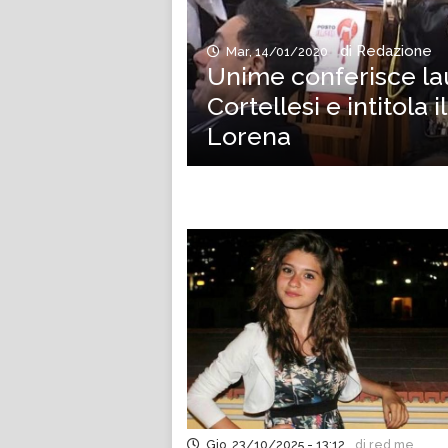
di Redazione
Mar, 14/01/2020
Unime conferisce la
Cortellesi e intitola 
Lorena
Gio, 23/10/2025 - 13:12
di red.me