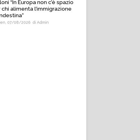
oni “In Europa non c’è spazio
 chi alimenta l’immigrazione
ndestina”
en, 07/08/2026
di Admin