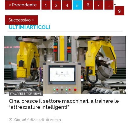
…
« Precedente
1
3
4
5
6
7
…
9
Successivo »
ULTIMI ARTICOLI
ITALPRESS TOP NEWS
Cina, cresce il settore macchinari, a trainare le
“attrezzature intelligenti”
Gio, 06/08/2026
di Admin