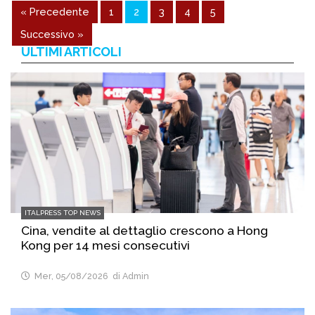
« Precedente
1
2
3
4
5
Successivo »
ULTIMI ARTICOLI
ITALPRESS TOP NEWS
Cina, vendite al dettaglio crescono a Hong
Kong per 14 mesi consecutivi
Mer, 05/08/2026
di Admin