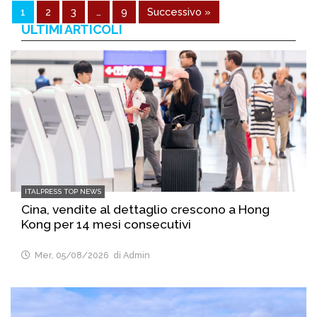
1
2
3
…
9
Successivo »
ULTIMI ARTICOLI
ITALPRESS TOP NEWS
Cina, vendite al dettaglio crescono a Hong
Kong per 14 mesi consecutivi
Mer, 05/08/2026
di Admin