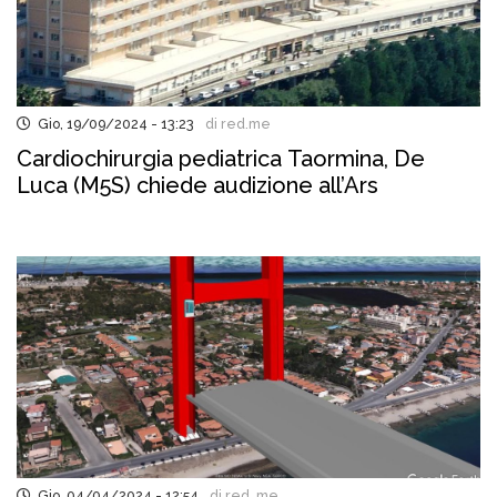
Gio, 19/09/2024 - 13:23
di red.me
Cardiochirurgia pediatrica Taormina, De
Luca (M5S) chiede audizione all’Ars
Gio, 04/04/2024 - 12:54
di red..me