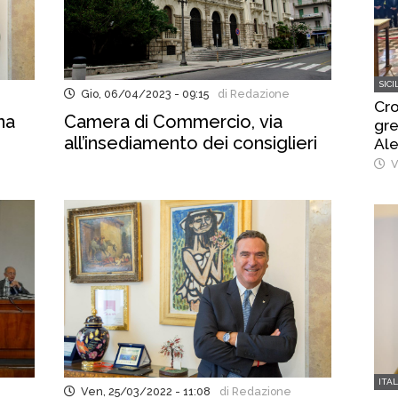
SICI
Gio, 06/04/2023 - 09:15
di Redazione
Cro
na
Camera di Commercio, via
gre
all’insediamento dei consiglieri
Ale
cit
V
ITA
Ven, 25/03/2022 - 11:08
di Redazione