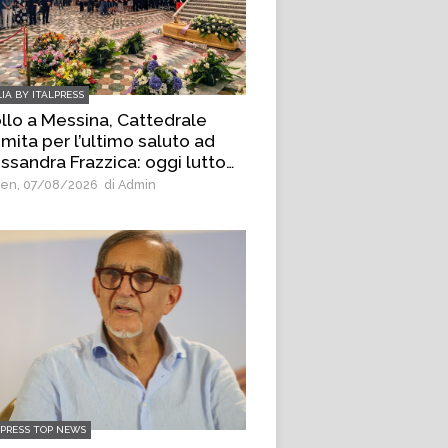
LIA BY ITALPRESS
llo a Messina, Cattedrale
mita per l’ultimo saluto ad
ssandra Frazzica: oggi lutto
tadino
en, 07/08/2026
di Admin
LPRESS TOP NEWS