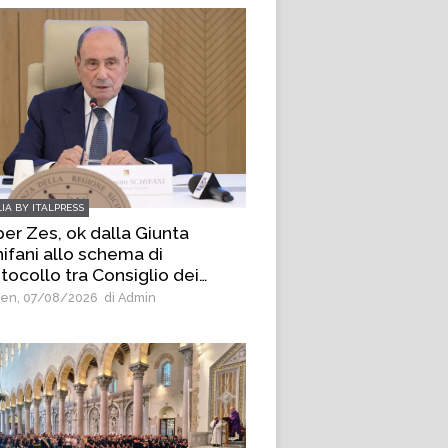
LIA BY ITALPRESS
er Zes, ok dalla Giunta
ifani allo schema di
tocollo tra Consiglio dei
istri e Regione
en, 07/08/2026
di Admin