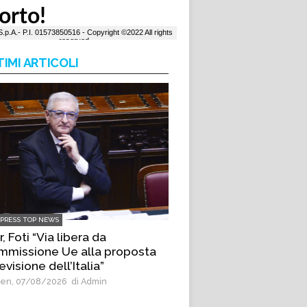
TIMI ARTICOLI
LPRESS TOP NEWS
r, Foti “Via libera da
missione Ue alla proposta
revisione dell’Italia”
en, 07/08/2026
di Admin