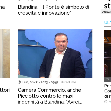
ma
Blandina: “Il Ponte è simbolo di
crescita e innovazione”
UL
ITA
Lun, 06/11/2023 - 09:57
di red..me
Pnr
ttori
Camera Commercio, anche
Com
Picciotto contro le maxi
di 
indennità a Blandina: “Avrei
V
votato contro”