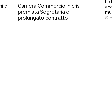
La 
i di
Camera Commercio in crisi,
ac
premiata Segretaria e
mus
prolungato contratto
V