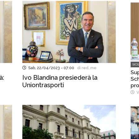
SICI
Sab, 22/04/2023 - 07:00
di red..me
Sup
à:
Ivo Blandina presiederà la
Sch
Uniontrasporti
pro
Min
V