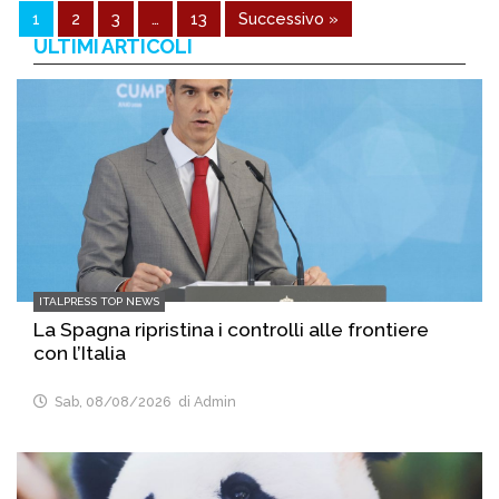
1
2
3
…
13
Successivo »
ULTIMI ARTICOLI
ITALPRESS TOP NEWS
La Spagna ripristina i controlli alle frontiere
con l’Italia
Sab, 08/08/2026
di Admin