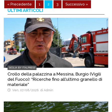
« Precedente
1
2
3
Successivo »
ULTIMI ARTICOLI
SICILIA BY ITALPRESS
Crollo della palazzina a Messina, Burgio (Vigili
del Fuoco): “Ricerche fino all’ultimo granello di
materiale”
Ven, 07/08/2026
di Admin