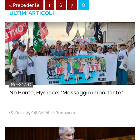
…
« Precedente
1
6
7
8
ULTIMI ARTICOLI
PRIMO PIANO
No Ponte, Hyerace: “Messaggio importante”
Dom, 09/08/2026
di Redazione