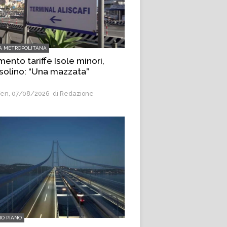
A METROPOLITANA
ento tariffe Isole minori,
olino: “Una mazzata”
en, 07/08/2026
di Redazione
MO PIANO