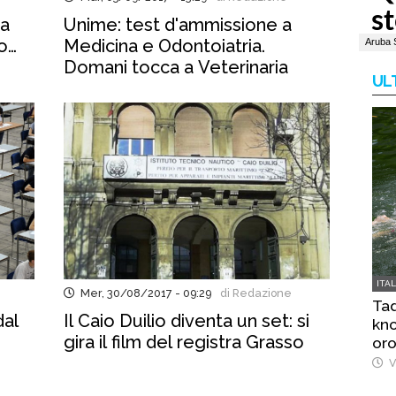
ta
Unime: test d'ammissione a
o…
Medicina e Odontoiatria.
Domani tocca a Veterinaria
UL
ITA
Mer, 30/08/2017 - 09:29
di Redazione
Tad
dal
Il Caio Duilio diventa un set: si
kno
gira il film del registra Grasso
oro
V