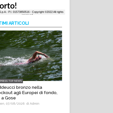
TIMI ARTICOLI
LPRESS TOP NEWS
deucci bronzo nella
ckout agli Europei di fondo,
 a Gose
en, 07/08/2026
di Admin