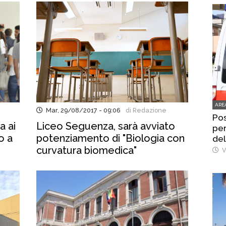
ARE
Mar, 29/08/2017 - 09:06
di Redazione
Pos
a ai
Liceo Seguenza, sarà avviato
per
o a
potenziamento di "Biologia con
del
curvatura biomedica"
V