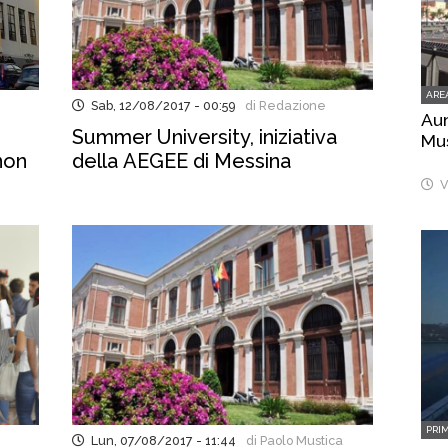
ARE
Sab, 12/08/2017 - 00:59
di Redazione
Aum
Summer University, iniziativa
Mus
 non
della AEGEE di Messina
V
PRI
Lun, 07/08/2017 - 11:44
di Paolo Mustica