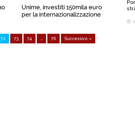
Pon
no
Unime, investiti 150mila euro
str
per la internazionalizzazione
V
…
72
73
74
…
76
Successivo »