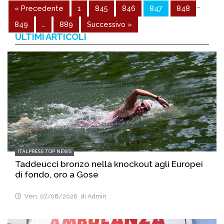
…
« Precedente
1
845
846
847
848
849
…
889
Successivo »
ULTIMI ARTICOLI
ITALPRESS TOP NEWS
Taddeucci bronzo nella knockout agli Europei
di fondo, oro a Gose
Ven, 07/08/2026
di Admin