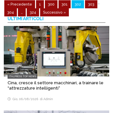
…
« Precedente
1
300
301
302
303
304
…
324
Successivo »
ULTIMI ARTICOLI
ITALPRESS TOP NEWS
Cina, cresce il settore macchinari, a trainare le
“attrezzature intelligenti”
Gio, 06/08/2026
di Admin