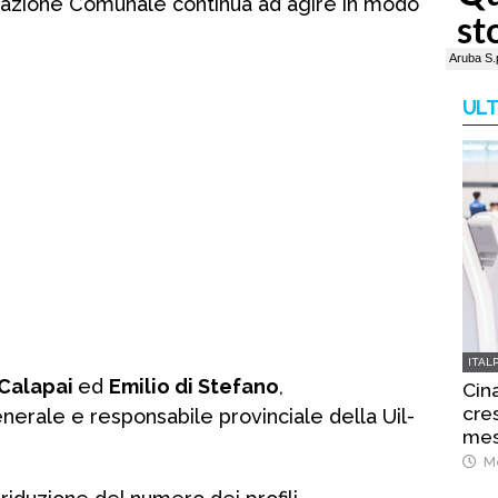
strazione Comunale continua ad agire in modo
ULT
ITAL
 Calapai
ed
Emilio di Stefano
,
Cina
cre
erale e responsabile provinciale della Uil-
mes
Me