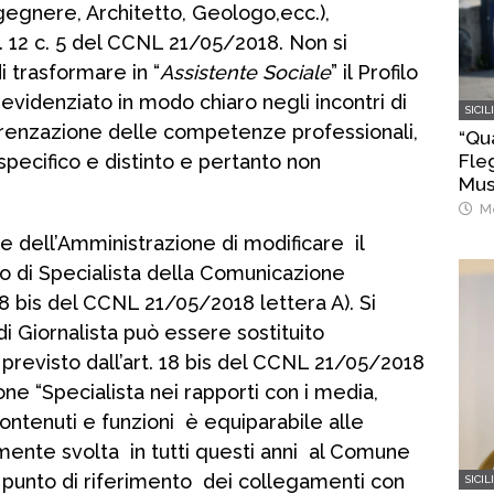
gegnere, Architetto, Geologo,ecc.),
rt. 12 c. 5 del CCNL 21/05/2018. Non si
i trasformare in “
Assistente Sociale
” il Profilo
 evidenziato in modo chiaro negli incontri di
SICIL
ferenzazione delle competenze professionali,
“Qu
Fleg
 specifico e distinto e pertanto non
Mus
ban
Me
di A
one dell’Amministrazione di modificare il
llo di Specialista della Comunicazione
 18 bis del CCNL 21/05/2018 lettera A). Si
 di Giornalista può essere sostituito
 previsto dall’art. 18 bis del CCNL 21/05/2018
ne “Specialista nei rapporti con i media,
contenuti e funzioni è equiparabile alle
mente svolta in tutti questi anni al Comune
 punto di riferimento dei collegamenti con
SICIL