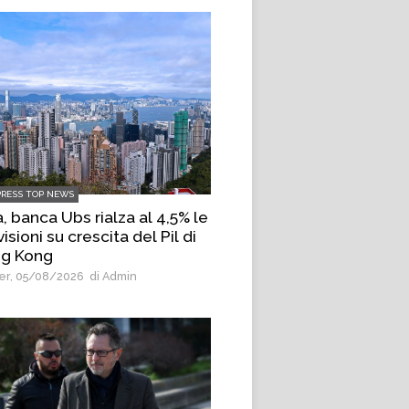
PRESS TOP NEWS
, banca Ubs rialza al 4,5% le
isioni su crescita del Pil di
g Kong
r, 05/08/2026
di Admin