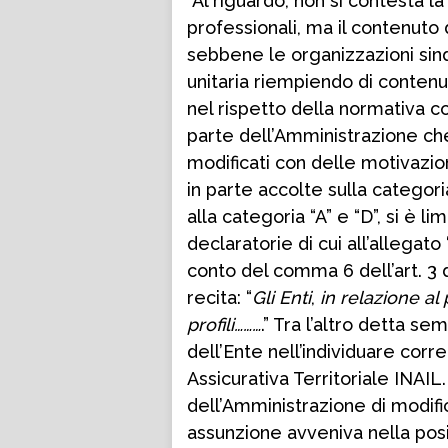
“Al riguardo, non si contesta la
professionali, ma il contenuto de
sebbene le organizzazioni sin
unitaria riempiendo di contenut
nel rispetto della normativa c
parte dell’Amministrazione ch
modificati con delle motivazio
in parte accolte sulla categoria
alla categoria “A” e “D”, si è li
declaratorie di cui all’allega
conto del comma 6 dell’art. 
recita: “
Gli Enti
,
in relazione al
profili………
.” Tra l’altro detta s
dell’Ente nell’individuare corr
Assicurativa Territoriale INAIL
dell’Amministrazione di modific
assunzione avveniva nella pos