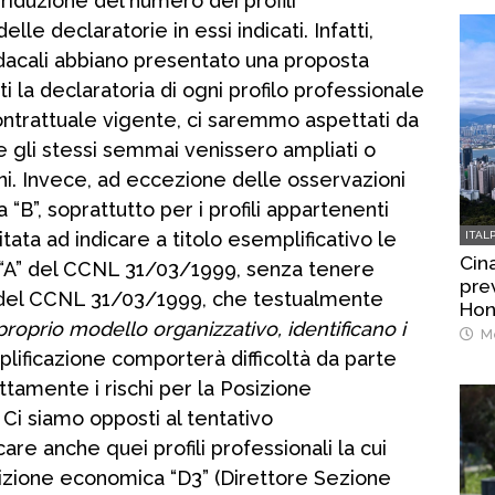
 riduzione del numero dei profili
lle declaratorie in essi indicati. Infatti,
dacali abbiano presentato una proposta
i la declaratoria di ogni profilo professionale
ontrattuale vigente, ci saremmo aspettati da
e gli stessi semmai venissero ampliati o
ni. Invece, ad eccezione delle osservazioni
 “B”, soprattutto per i profili appartenenti
mitata ad indicare a titolo esemplificativo le
ITAL
Cina
to “A” del CCNL 31/03/1999, senza tenere
prev
3 del CCNL 31/03/1999, che testualmente
Hon
 proprio modello organizzativo, identificano i
Me
emplificazione comporterà difficoltà da parte
ettamente i rischi per la Posizione
. Ci siamo opposti al tentativo
are anche quei profili professionali la cui
izione economica “D3” (Direttore Sezione