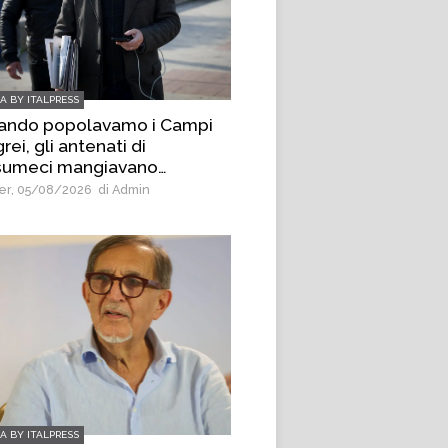
IA BY ITALPRESS
ando popolavamo i Campi
rei, gli antenati di
umeci mangiavano
ane”, è bufera sul deputato
r, 05/08/2026
di Admin
VS Borrelli
IA BY ITALPRESS