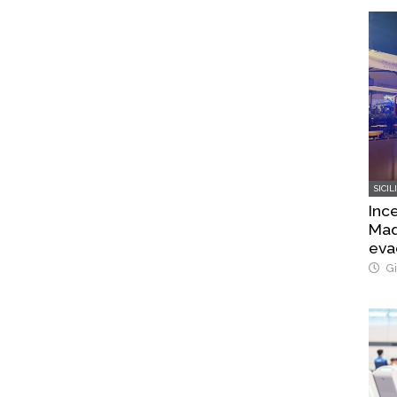
SICIL
Ince
Maq
eva
Gi