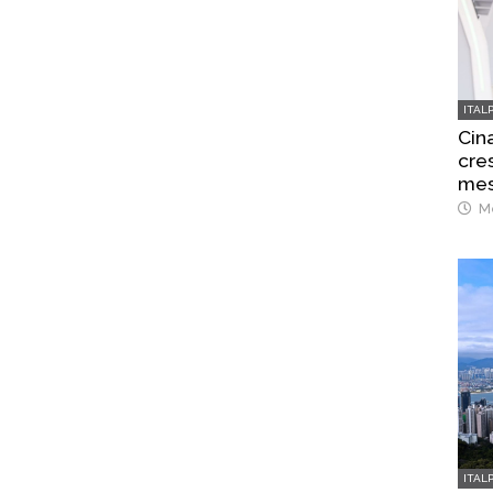
ITAL
Cina
cre
mes
Me
ITAL