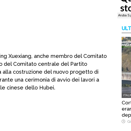
ULT
 Ding Xuexiang, anche membro del Comitato
co del Comitato centrale del Partito
ia alla costruzione del nuovo progetto di
ante una cerimonia di avvio dei lavori a
ale cinese dello Hubei.
ITAL
Cor
era
depu
Gi