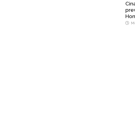
Cina
prev
Hon
Me