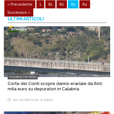
…
« Precedente
1
81
82
83
84
Successivo »
ULTIMI ARTICOLI
ITALPRESS TOP NEWS
Corte dei Conti scopre danno erariale da 600
mila euro su depuratori in Calabria
Gio, 06/08/2026
di Admin