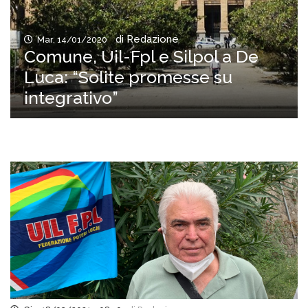
di Redazione
Mar, 14/01/2020
Comune, Uil-Fpl e Silpol a De
Luca: “Solite promesse su
integrativo”