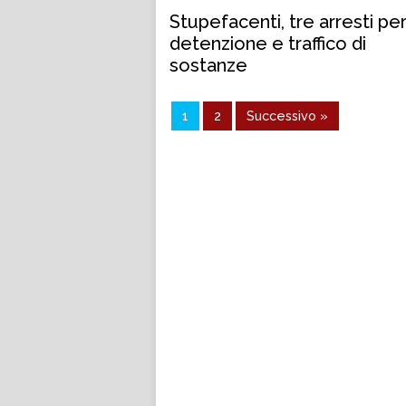
Stupefacenti, tre arresti pe
detenzione e traffico di
sostanze
1
2
Successivo »