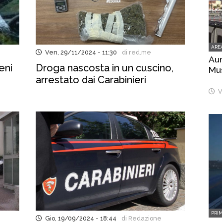
ARE
Ven, 29/11/2024 - 11:30
di red.me
Aum
eni
Droga nascosta in un cuscino,
Mus
arrestato dai Carabinieri
V
PRI
Gio, 19/09/2024 - 18:44
di Redazione