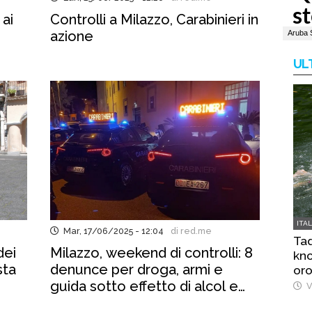
 ai
Controlli a Milazzo, Carabinieri in
azione
UL
ITA
Mar, 17/06/2025 - 12:04
di red.me
Tad
dei
Milazzo, weekend di controlli: 8
kno
sta
denunce per droga, armi e
oro
guida sotto effetto di alcol e
V
stupefacenti