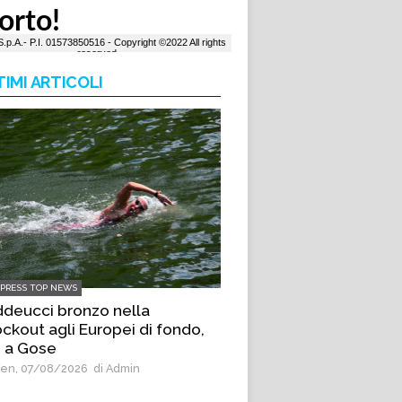
TIMI ARTICOLI
LPRESS TOP NEWS
deucci bronzo nella
ckout agli Europei di fondo,
 a Gose
en, 07/08/2026
di Admin