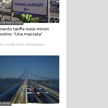
A METROPOLITANA
ento tariffe Isole minori,
olino: “Una mazzata”
en, 07/08/2026
di Redazione
MO PIANO