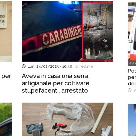
ARE
Lun, 24/02/2025 - 10:40
di red.me
Pos
 per
Aveva in casa una serra
per
artigianale per coltivare
del
stupefacenti, arrestato
V