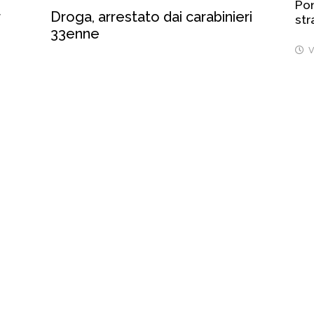
Pon
r
Droga, arrestato dai carabinieri
str
33enne
V