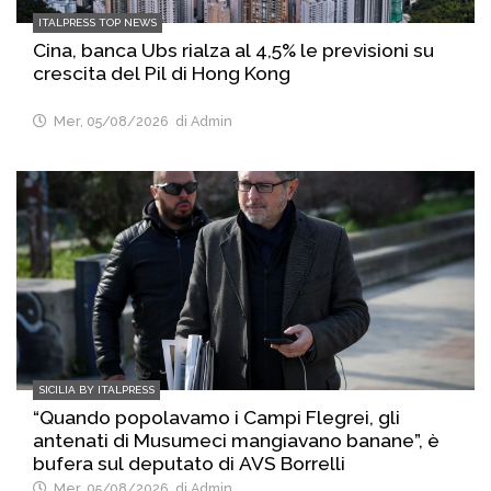
ITALPRESS TOP NEWS
Cina, banca Ubs rialza al 4,5% le previsioni su
crescita del Pil di Hong Kong
Mer, 05/08/2026
di Admin
SICILIA BY ITALPRESS
“Quando popolavamo i Campi Flegrei, gli
antenati di Musumeci mangiavano banane”, è
bufera sul deputato di AVS Borrelli
Mer, 05/08/2026
di Admin