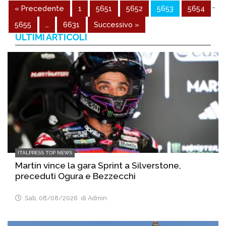
…
« Precedente
1
5651
5652
5653
5654
5655
…
6631
Successivo »
ULTIMI ARTICOLI
ITALPRESS TOP NEWS
Martin vince la gara Sprint a Silverstone,
preceduti Ogura e Bezzecchi
Sab, 08/08/2026
di Admin