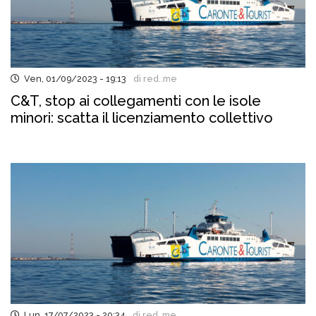
Ven, 01/09/2023 - 19:13
di red..me
C&T, stop ai collegamenti con le isole
minori: scatta il licenziamento collettivo
Lun, 17/07/2023 - 20:34
di red..me