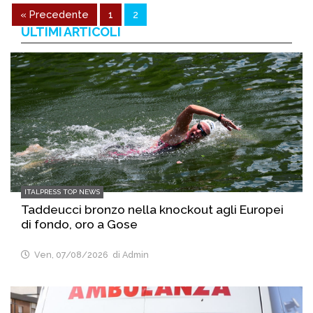
« Precedente
1
2
ULTIMI ARTICOLI
ITALPRESS TOP NEWS
Taddeucci bronzo nella knockout agli Europei
di fondo, oro a Gose
Ven, 07/08/2026
di Admin