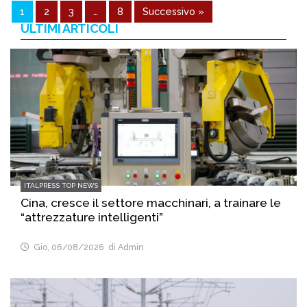
1
2
3
…
8
Successivo »
ULTIMI ARTICOLI
ITALPRESS TOP NEWS
Cina, cresce il settore macchinari, a trainare le
“attrezzature intelligenti”
Gio, 06/08/2026
di Admin