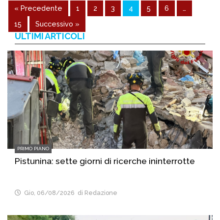
« Precedente
1
2
3
4
5
6
…
15
Successivo »
ULTIMI ARTICOLI
PRIMO PIANO
Pistunina: sette giorni di ricerche ininterrotte
Gio, 06/08/2026
di Redazione