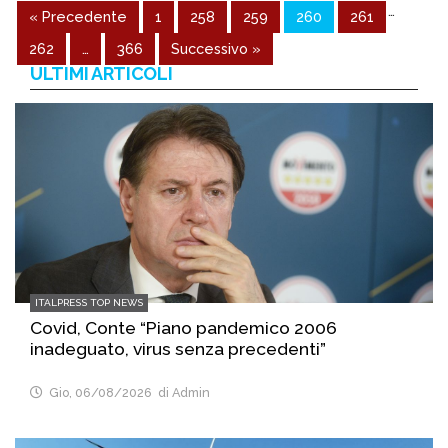
…
« Precedente
1
258
259
260
261
262
…
366
Successivo »
ULTIMI ARTICOLI
ITALPRESS TOP NEWS
Covid, Conte “Piano pandemico 2006
inadeguato, virus senza precedenti”
Gio, 06/08/2026
di Admin