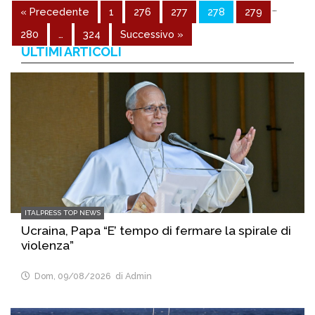
…
« Precedente
1
276
277
278
279
280
…
324
Successivo »
ULTIMI ARTICOLI
ITALPRESS TOP NEWS
Ucraina, Papa “E’ tempo di fermare la spirale di
violenza”
Dom, 09/08/2026
di Admin